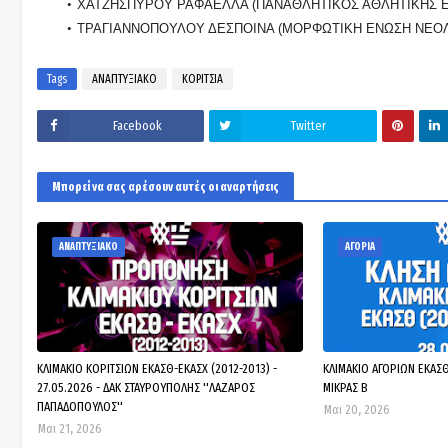
ΧΑΤΖΗΣΠΥΡΟΥ ΡΑΦΑΕΛΛΑ (ΠΑΝΑΘΛΗΤΙΚΟΣ ΑΘΛΗΤΙΚΗΣ 
ΤΡΑΓΙΑΝΝΟΠΟΥΛΟΥ ΔΕΣΠΟΙΝΑ (ΜΟΡΦΩΤΙΚΗ ΕΝΩΣΗ ΝΕΟΛ
Tags
ΑΝΑΠΤΥΞΙΑΚΟ
ΚΟΡΙΤΣΙΑ
Facebook
Twitter
Μπορεί να σας αρέσουν αυτές οι αναρτήσεις
ΑΝΑΠΤΥΞΙΑΚΟ
ΑΓΟΡΙΑ
ΚΛΙΜΑΚΙΟ ΚΟΡΙΤΣΙΩΝ ΕΚΑΣΘ-ΕΚΑΣΧ (2012-2013) -
ΚΛΙΜΑΚΙΟ ΑΓΟΡΙΩΝ ΕΚΑΣΘ 
27.05.2026 - ΔΑΚ ΣΤΑΥΡΟΥΠΟΛΗΣ ''ΛΑΖΑΡΟΣ
ΜΙΚΡΑΣ Β
ΠΑΠΑΔΟΠΟΥΛΟΣ''
Μαι 20, 2026
Μαι 21, 2026