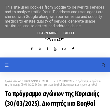
This site uses cookies from Google to deliver its services
and to analyze traffic. Your IP address and user-agent are
shared with Google along with performance and security
metrics to ensure quality of service, generate usage
statistics, and to detect and address abuse.
LEARN MORE
GOT IT
Αρχική σελίδα
ΠΡΟΓΡΑΜΜΑ ΑΓΩΝΩΝ ΕΠΟΜΕΝΩΝ ΗΜΕΡΩΝ
Το πρόγραμμα αγώνων
της Κυριακής (30/03/2025). Διαιτητές και Βοηθοί Διαιτητών που έχουν ορισθεί
Το πρόγραμμα αγώνων της Κυριακής
(30/03/2025). Διαιτητές και Βοηθοί