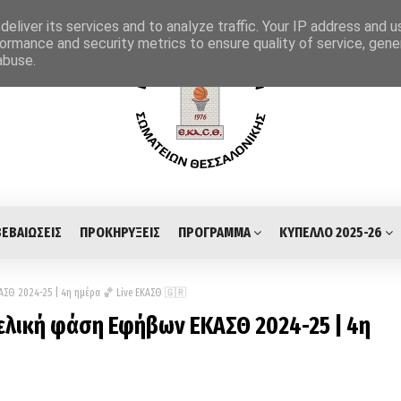
eliver its services and to analyze traffic. Your IP address and 
ormance and security metrics to ensure quality of service, gen
abuse.
ΒΕΒΑΙΩΣΕΙΣ
ΠΡΟΚΗΡΥΞΕΙΣ
ΠΡΟΓΡΑΜΜΑ
ΚΥΠΕΛΛΟ 2025-26
ΑΣΘ 2024-25 | 4η ημέρα 🏀 Live ΕΚΑΣΘ 🇬🇷
Τελική φάση Εφήβων ΕΚΑΣΘ 2024-25 | 4η