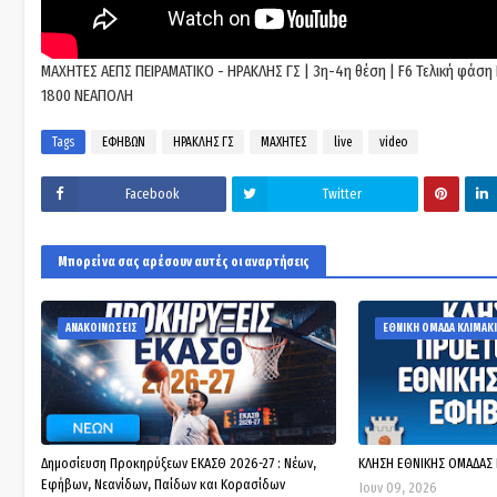
ΜΑΧΗΤΕΣ ΑΕΠΣ ΠΕΙΡΑΜΑΤΙΚΟ - ΗΡΑΚΛΗΣ ΓΣ | 3η-4η θέση | F6 Τελική φάση
1800 ΝΕΑΠΟΛΗ
Tags
ΕΦΗΒΩΝ
ΗΡΑΚΛΗΣ ΓΣ
ΜΑΧΗΤΕΣ
live
video
Facebook
Twitter
Μπορεί να σας αρέσουν αυτές οι αναρτήσεις
ΑΝΑΚΟΙΝΩΣΕΙΣ
ΕΘΝΙΚΗ ΟΜΑΔΑ ΚΛΙΜΑΚΙ
Δημοσίευση Προκηρύξεων ΕΚΑΣΘ 2026-27 : Νέων,
ΚΛΗΣΗ ΕΘΝΙΚΗΣ ΟΜΑΔΑΣ
Εφήβων, Νεανίδων, Παίδων και Κορασίδων
Ιουν 09, 2026