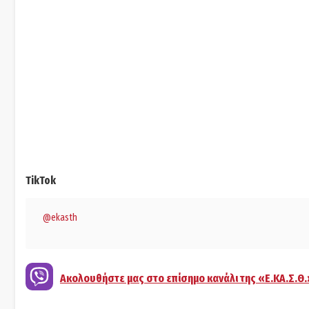
TikTok
@ekasth
Ακολουθήστε μας στο επίσημο κανάλι της «Ε.ΚΑ.Σ.Θ.