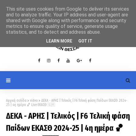
This site uses cookies from Google to deliver its services
and to analyze traffic. Your IP address and user-agent are
shared with Google along with performance and security
metrics to ensure quality of service, generate usage
statistics, and to detect and address abuse.
LEARN MORE
GOT IT
Αρχική σελίδα
video
ΔΕΚΑ - ΑΡΗΣ | Τελικός | F6 Τελική φάση Παίδων ΕΚΑΣΘ 2024-
25 | 4η ημέρα 🏀 Live ΕΚΑΣΘ 🇬🇷
ΔΕΚΑ - ΑΡΗΣ | Τελικός | F6 Τελική φάση
Παίδων ΕΚΑΣΘ 2024-25 | 4η ημέρα 🏀