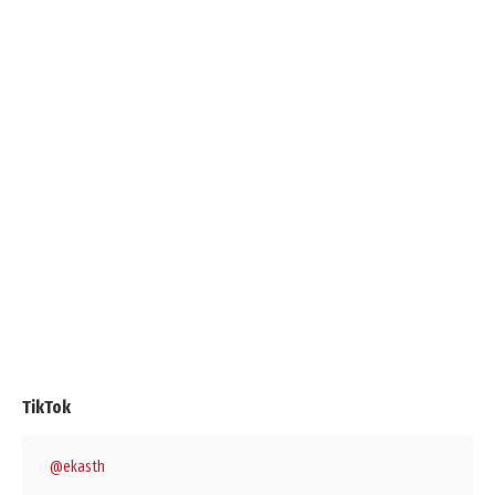
TikTok
@ekasth