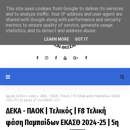
This site uses cookies from Google to deliver its services
and to analyze traffic. Your IP address and user-agent are
shared with Google along with performance and security
metrics to ensure quality of service, generate usage
statistics, and to detect and address abuse.
LEARN MORE
GOT IT
Αρχική σελίδα
video
ΔΕΚΑ - ΠΑΟΚ | Τελικός | F8 Τελική φάση Παμπαίδων ΕΚΑΣΘ
2024-25 | 5η ημέρα 🏀 Live ΕΚΑΣΘ 🇬🇷
ΔΕΚΑ - ΠΑΟΚ | Τελικός | F8 Τελική
φάση Παμπαίδων ΕΚΑΣΘ 2024-25 | 5η