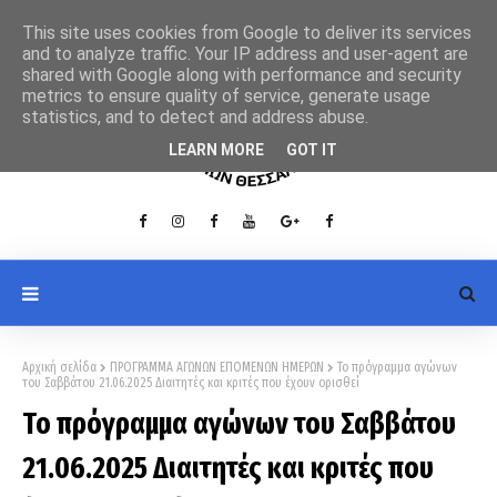
This site uses cookies from Google to deliver its services
and to analyze traffic. Your IP address and user-agent are
shared with Google along with performance and security
metrics to ensure quality of service, generate usage
statistics, and to detect and address abuse.
LEARN MORE
GOT IT
Αρχική σελίδα
ΠΡΟΓΡΑΜΜΑ ΑΓΩΝΩΝ ΕΠΟΜΕΝΩΝ ΗΜΕΡΩΝ
Το πρόγραμμα αγώνων
του Σαββάτου 21.06.2025 Διαιτητές και κριτές που έχουν ορισθεί
Το πρόγραμμα αγώνων του Σαββάτου
21.06.2025 Διαιτητές και κριτές που