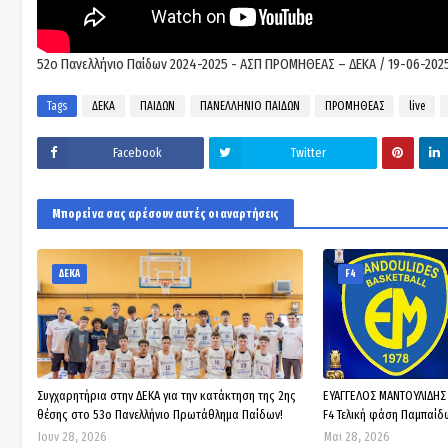
52ο Πανελλήνιο Παίδων 2024-2025 - ΑΣΠ ΠΡΟΜΗΘΕΑΣ – ΔΕΚΑ / 19-06-2025
Tags
ΔΕΚΑ
ΠΑΙΔΩΝ
ΠΑΝΕΛΛΗΝΙΟ ΠΑΙΔΩΝ
ΠΡΟΜΗΘΕΑΣ
live
Facebook
Twitter
Μπορεί να σας αρέσουν αυτές οι αναρτήσεις
ΔΕΚΑ
F4
Συγχαρητήρια στην ΔΕΚΑ για την κατάκτηση της 2ης
ΕΥΑΓΓΕΛΟΣ ΜΑΝΤΟΥΛΙΔΗΣ Μ
θέσης στο 53ο Πανελλήνιο Πρωτάθλημα Παίδων!
F4 Τελική φάση Παμπαίδ
Ιουν 28, 2026
Μαι 28, 2026