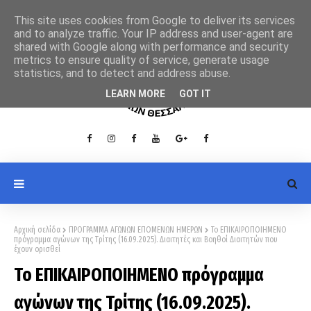
This site uses cookies from Google to deliver its services
and to analyze traffic. Your IP address and user-agent are
shared with Google along with performance and security
metrics to ensure quality of service, generate usage
statistics, and to detect and address abuse.
LEARN MORE
GOT IT
Αρχική σελίδα
ΠΡΟΓΡΑΜΜΑ ΑΓΩΝΩΝ ΕΠΟΜΕΝΩΝ ΗΜΕΡΩΝ
Το ΕΠΙΚΑΙΡΟΠΟΙΗΜΕΝΟ
πρόγραμμα αγώνων της Τρίτης (16.09.2025). Διαιτητές και Βοηθοί Διαιτητών που
έχουν ορισθεί
Το ΕΠΙΚΑΙΡΟΠΟΙΗΜΕΝΟ πρόγραμμα
αγώνων της Τρίτης (16.09.2025).