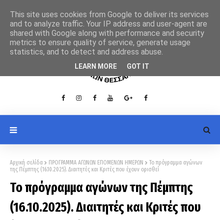
This site uses cookies from Google to deliver its services
and to analyze traffic. Your IP address and user-agent are
shared with Google along with performance and security
metrics to ensure quality of service, generate usage
statistics, and to detect and address abuse.
LEARN MORE
GOT IT
Αρχική σελίδα
ΠΡΟΓΡΑΜΜΑ ΑΓΩΝΩΝ ΕΠΟΜΕΝΩΝ ΗΜΕΡΩΝ
Το πρόγραμμα αγώνων
της Πέμπτης (16.10.2025). Διαιτητές και Κριτές που έχουν ορισθεί
Το πρόγραμμα αγώνων της Πέμπτης
(16.10.2025). Διαιτητές και Κριτές που