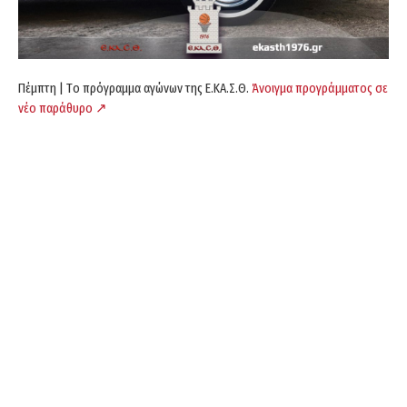
Πέμπτη | Tο πρόγραμμα αγώνων της Ε.ΚΑ.Σ.Θ.
Άνοιγμα προγράμματος σε
νέο παράθυρο ↗️