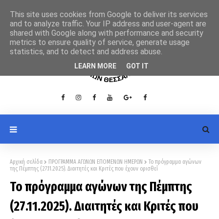
This site uses cookies from Google to deliver its services
and to analyze traffic. Your IP address and user-agent are
shared with Google along with performance and security
metrics to ensure quality of service, generate usage
statistics, and to detect and address abuse.
LEARN MORE
GOT IT
Αρχική σελίδα
ΠΡΟΓΡΑΜΜΑ ΑΓΩΝΩΝ ΕΠΟΜΕΝΩΝ ΗΜΕΡΩΝ
Το πρόγραμμα αγώνων
της Πέμπτης (27.11.2025). Διαιτητές και Κριτές που έχουν ορισθεί
Το πρόγραμμα αγώνων της Πέμπτης
(27.11.2025). Διαιτητές και Κριτές που