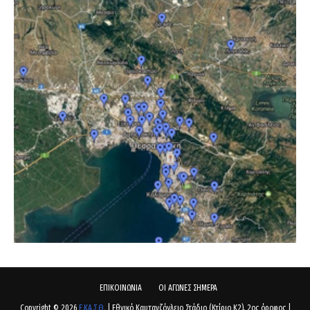
ΕΠΙΚΟΙΝΩΝΙΑ
ΟΙ ΑΓΩΝΕΣ ΣΗΜΕΡΑ
Copyright ©
2026
Ε.ΚΑ.Σ.Θ.
| Εθνικό Καυτανζόγλειο Στάδιο (Κτίριο Κ2), 2ος όροφος |