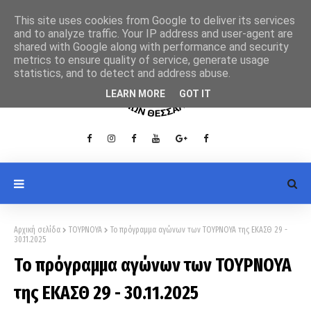
This site uses cookies from Google to deliver its services
and to analyze traffic. Your IP address and user-agent are
shared with Google along with performance and security
metrics to ensure quality of service, generate usage
statistics, and to detect and address abuse.
LEARN MORE
GOT IT
Αρχική σελίδα
ΤΟΥΡΝΟΥΑ
Το πρόγραμμα αγώνων των ΤΟΥΡΝΟΥΑ της ΕΚΑΣΘ 29 -
30.11.2025
Το πρόγραμμα αγώνων των ΤΟΥΡΝΟΥΑ
της ΕΚΑΣΘ 29 - 30.11.2025