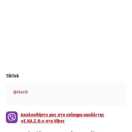
TikTok
@ekasth
Ακολουθήστε μας στο επίσημο κανάλι της
«Ε.ΚΑ.Σ.Θ.» στο Viber