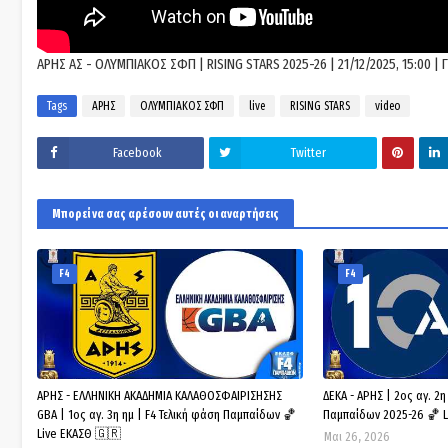
ΑΡΗΣ ΑΣ - ΟΛΥΜΠΙΑΚΟΣ ΣΦΠ | RISING STARS 2025-26 | 21/12/2025, 15:00 |
Tags
ΑΡΗΣ
ΟΛΥΜΠΙΑΚΟΣ ΣΦΠ
live
RISING STARS
video
Facebook
Twitter
Μπορεί να σας αρέσουν αυτές οι αναρτήσεις
F4
F4
ΑΡΗΣ - ΕΛΛΗΝΙΚΗ ΑΚΑΔΗΜΙΑ ΚΑΛΑΘΟΣΦΑΙΡΙΣΗΣΗΣ
ΔΕΚΑ - ΑΡΗΣ | 2ος αγ. 2η
GBA | 1ος αγ. 3η ημ | F4 Τελική φάση Παμπαίδων 🏀
Παμπαίδων 2025-26 🏀 L
Live ΕΚΑΣΘ 🇬🇷
Μαι 26, 2026