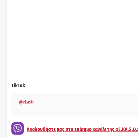
TikTok
@ekasth
Ακολουθήστε μας στο επίσημο κανάλι της «Ε.ΚΑ.Σ.Θ.