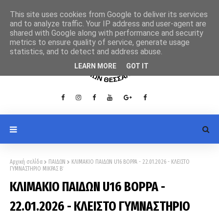
This site uses cookies from Google to deliver its services
and to analyze traffic. Your IP address and user-agent are
shared with Google along with performance and security
metrics to ensure quality of service, generate usage
statistics, and to detect and address abuse.
LEARN MORE
GOT IT
Αρχική σελίδα
ΠΑΙΔΩΝ
ΚΛΙΜΑΚΙΟ ΠΑΙΔΩΝ U16 ΒΟΡΡΑ - 22.01.2026 - ΚΛΕΙΣΤΟ
ΓΥΜΝΑΣΤΗΡΙΟ ΜΙΚΡΑΣ Β΄
ΚΛΙΜΑΚΙΟ ΠΑΙΔΩΝ U16 ΒΟΡΡΑ -
22.01.2026 - ΚΛΕΙΣΤΟ ΓΥΜΝΑΣΤΗΡΙΟ