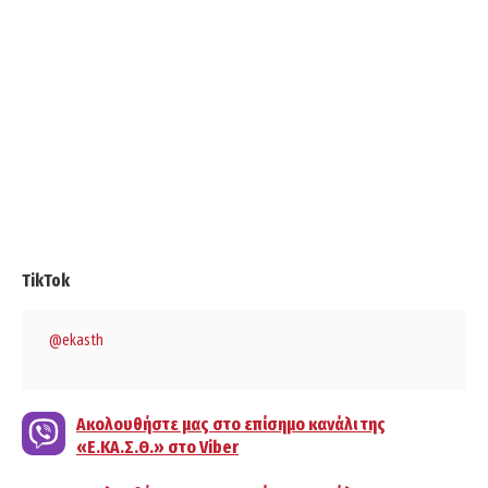
TikTok
@ekasth
Ακολουθήστε μας στο επίσημο κανάλι της
«Ε.ΚΑ.Σ.Θ.» στο Viber