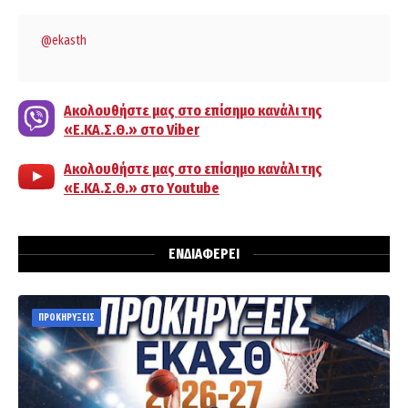
@ekasth
Ακολουθήστε μας στο επίσημο κανάλι της
«Ε.ΚΑ.Σ.Θ.» στο Viber
Ακολουθήστε μας στο επίσημο κανάλι της
«Ε.ΚΑ.Σ.Θ.» στο Youtube
ΕΝΔΙΑΦΕΡΕΙ
ΠΡΟΚΗΡΥΞΕΙΣ