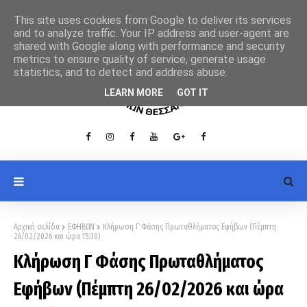
This site uses cookies from Google to deliver its services
and to analyze traffic. Your IP address and user-agent are
shared with Google along with performance and security
metrics to ensure quality of service, generate usage
statistics, and to detect and address abuse.
LEARN MORE
GOT IT
Αρχική σελίδα
ΕΦΗΒΩΝ
Κλήρωση Γ΄ Φάσης Πρωταθλήματος Εφήβων (Πέμπτη
26/02/2026 και ώρα 15:30)
Κλήρωση Γ΄ Φάσης Πρωταθλήματος
Εφήβων (Πέμπτη 26/02/2026 και ώρα