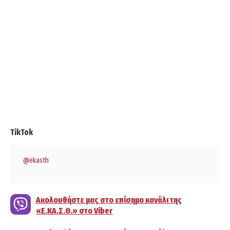
TikTok
@ekasth
Ακολουθήστε μας στο επίσημο κανάλι της
«Ε.ΚΑ.Σ.Θ.» στο Viber