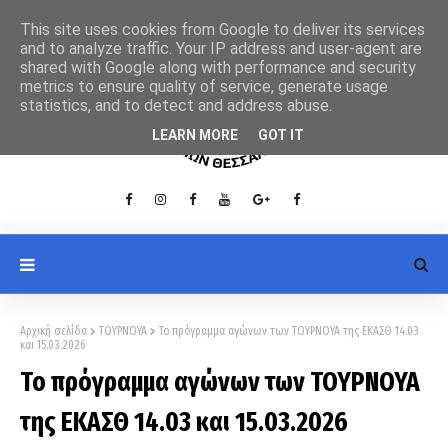
This site uses cookies from Google to deliver its services
and to analyze traffic. Your IP address and user-agent are
shared with Google along with performance and security
metrics to ensure quality of service, generate usage
statistics, and to detect and address abuse.
LEARN MORE
GOT IT
Αρχική σελίδα
ΤΟΥΡΝΟΥΑ
Το πρόγραμμα αγώνων των ΤΟΥΡΝΟΥΑ της ΕΚΑΣΘ 14.03
και 15.03.2026
Το πρόγραμμα αγώνων των ΤΟΥΡΝΟΥΑ
της ΕΚΑΣΘ 14.03 και 15.03.2026