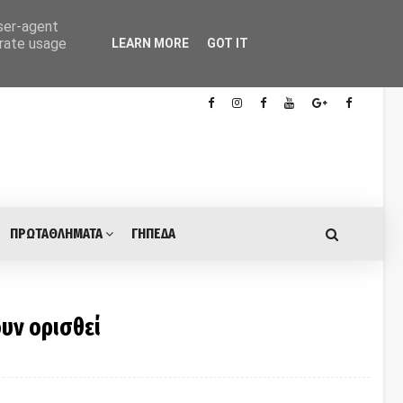
user-agent
erate usage
LEARN MORE
GOT IT
ΠΡΩΤΑΘΛΗΜΑΤΑ
ΓΗΠΕΔΑ
ουν ορισθεί