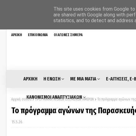
This site uses cookies from Google to d
are shared with Google along with perf
statistics, and to detect and address 
ΑΡΧΙΚΗ
ΕΠΙΚΟΙΝΩΝΙΑ
ΟΙ ΑΓΩΝΕΣ ΣΗΜΕΡΑ
ΑΡΧΙΚΗ
Η ΕΝΩΣΗ
ΜΕ ΜΙΑ ΜΑΤΙΑ
E-ΑΙΤΗΣΕΙΣ, E-
ΚΑΝΟΝΙΣΜΟΙ ΑΝΑΠΤΥΞΙΑΚΩΝ
Αρχική σελίδα
ΠΡΟΓΡΑΜΜΑ ΑΓΩΝΩΝ ΕΠΟΜΕΝΩΝ ΗΜΕΡΩΝ
Το πρόγραμμα αγώνων της Π
Το πρόγραμμα αγώνων της Παρασκευής (
15.5.26