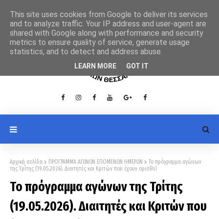
This site uses cookies from Google to deliver its services
and to analyze traffic. Your IP address and user-agent are
shared with Google along with performance and security
metrics to ensure quality of service, generate usage
statistics, and to detect and address abuse.
LEARN MORE
GOT IT
Αρχική σελίδα
ΠΡΟΓΡΑΜΜΑ ΑΓΩΝΩΝ ΕΠΟΜΕΝΩΝ ΗΜΕΡΩΝ
Το πρόγραμμα αγώνων
της Τρίτης (19.05.2026). Διαιτητές και Κριτών που έχουν ορισθεί
Το πρόγραμμα αγώνων της Τρίτης
(19.05.2026). Διαιτητές και Κριτών που