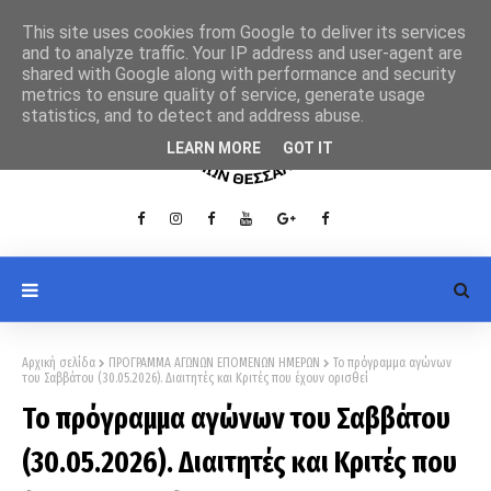
This site uses cookies from Google to deliver its services
and to analyze traffic. Your IP address and user-agent are
shared with Google along with performance and security
metrics to ensure quality of service, generate usage
statistics, and to detect and address abuse.
LEARN MORE
GOT IT
Αρχική σελίδα
ΠΡΟΓΡΑΜΜΑ ΑΓΩΝΩΝ ΕΠΟΜΕΝΩΝ ΗΜΕΡΩΝ
Το πρόγραμμα αγώνων
του Σαββάτου (30.05.2026). Διαιτητές και Kριτές που έχουν ορισθεί
Το πρόγραμμα αγώνων του Σαββάτου
(30.05.2026). Διαιτητές και Kριτές που